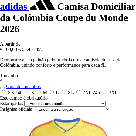
adidas
Camisa Domiciliar
da Colômbia Coupe du Monde
2026
A partir de
€ 100,00
€ 65,45
-35%
Demonstre a sua paixão pelo futebol com a camisola de casa da
Colômbia, unindo conforto e performance para cada fã.
Tamanho
*
Guia de tamanhos
XS
24h
S
M
L
XL
2XL
24h
3XL
Este campo é obrigatório
Estampados
Insígnias oficiais