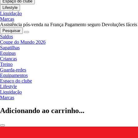
Espaço do clube
Lifestyle
Liquidação
Marcas
Assistência pós-venda na França
Pagamento seguro
Devoluções fáceis
Pesquisar
Saldos
Coupe do Mundo 2026
Sapatilhas
Equipas
Crianças
Treino
Guarda-redes
Equipamentos
Espaço do clube
Lifestyle
Liquidação
Marcas
Adicionando ao carrinho...