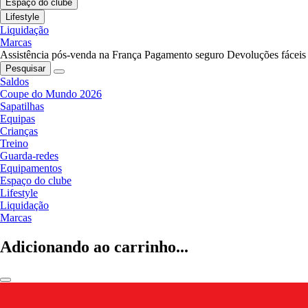
Espaço do clube
Lifestyle
Liquidação
Marcas
Assistência pós-venda na França
Pagamento seguro
Devoluções fáceis
Pesquisar
Saldos
Coupe do Mundo 2026
Sapatilhas
Equipas
Crianças
Treino
Guarda-redes
Equipamentos
Espaço do clube
Lifestyle
Liquidação
Marcas
Adicionando ao carrinho...