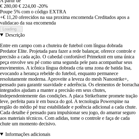
A partir de
€ 280,00
€ 224,00
-20%
Poupe 5%
com o código
EXTRA
+€ 11,20
oferecidos na sua proxima encomenda
Creditados apos a
validacao da sua encomenda
Loading...
Descrição
Entre em campo com a chuteira de futebol com língua dobrada
Predator Elite. Projetada para fazer a rede balançar, oferece controle e
precisão a cada ação. O cabedal confortável Primeknit em uma única
peça envolve seu pé como uma segunda pele para acompanhar seus
movimentos. A icônica língua dobrada cria uma zona de batida lisa,
evocando a herança rebelde do futebol, enquanto permanece
resolutamente moderna. Aproveite a leveza do mesh Nanostrike+,
pensado para garantir suavidade e aderência. Os elementos de borracha
integrados ajudam a manter a precisão em seus chutes,
independentemente das condições. A placa Strikeframe promete tração
leve, perfeita para ir em busca do gol. A tecnologia Powerspine na
região do médio pé traz estabilidade e potência adicional a cada chute.
Cada detalhe é pensado para impulsionar seu jogo, do amarrar seguro
aos materiais técnicos. Com adidas, tome o controle e faça de cada
chute um momento decisivo.
Informações adicionais