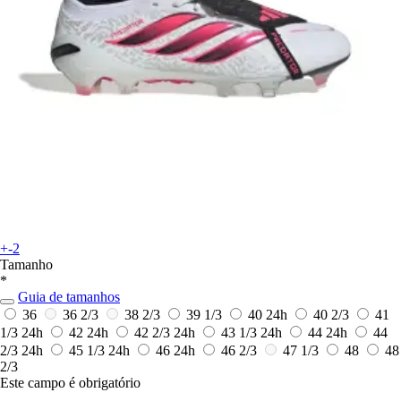
+-2
Tamanho
*
Guia de tamanhos
36
36 2/3
38 2/3
39 1/3
40
24h
40 2/3
41
1/3
24h
42
24h
42 2/3
24h
43 1/3
24h
44
24h
44
2/3
24h
45 1/3
24h
46
24h
46 2/3
47 1/3
48
48
2/3
Este campo é obrigatório