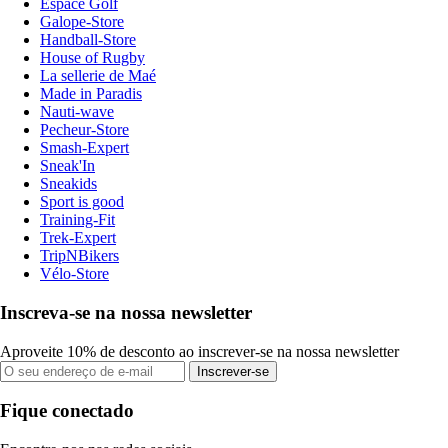
Espace Golf
Galope-Store
Handball-Store
House of Rugby
La sellerie de Maé
Made in Paradis
Nauti-wave
Pecheur-Store
Smash-Expert
Sneak'In
Sneakids
Sport is good
Training-Fit
Trek-Expert
TripNBikers
Vélo-Store
Inscreva-se na nossa newsletter
Aproveite 10% de desconto ao inscrever-se na nossa newsletter
Inscrever-se
Fique conectado