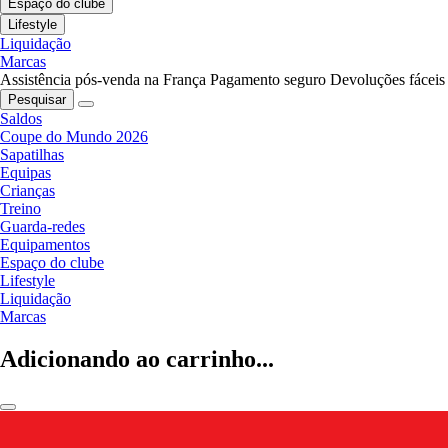
Espaço do clube
Lifestyle
Liquidação
Marcas
Assistência pós-venda na França
Pagamento seguro
Devoluções fáceis
Pesquisar
Saldos
Coupe do Mundo 2026
Sapatilhas
Equipas
Crianças
Treino
Guarda-redes
Equipamentos
Espaço do clube
Lifestyle
Liquidação
Marcas
Adicionando ao carrinho...