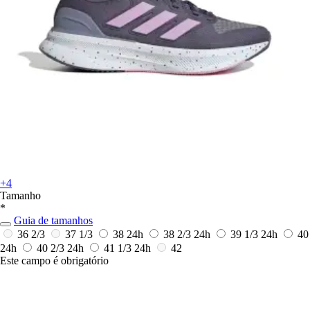
+4
Tamanho
*
Guia de tamanhos
36 2/3
37 1/3
38
24h
38 2/3
24h
39 1/3
24h
40
24h
40 2/3
24h
41 1/3
24h
42
Este campo é obrigatório