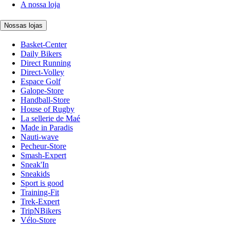
A nossa loja
Nossas lojas
Basket-Center
Daily Bikers
Direct Running
Direct-Volley
Espace Golf
Galope-Store
Handball-Store
House of Rugby
La sellerie de Maé
Made in Paradis
Nauti-wave
Pecheur-Store
Smash-Expert
Sneak'In
Sneakids
Sport is good
Training-Fit
Trek-Expert
TripNBikers
Vélo-Store