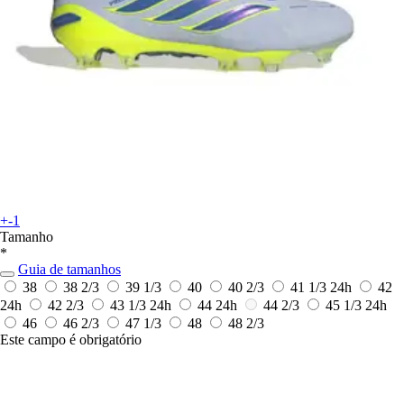
+-1
Tamanho
*
Guia de tamanhos
38
38 2/3
39 1/3
40
40 2/3
41 1/3
24h
42
24h
42 2/3
43 1/3
24h
44
24h
44 2/3
45 1/3
24h
46
46 2/3
47 1/3
48
48 2/3
Este campo é obrigatório