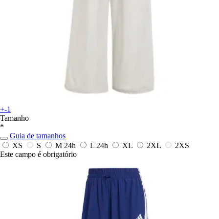
+-1
Tamanho
*
Guia de tamanhos
XS
S
M
24h
L
24h
XL
2XL
2XS
Este campo é obrigatório