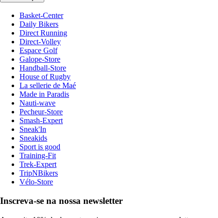
Basket-Center
Daily Bikers
Direct Running
Direct-Volley
Espace Golf
Galope-Store
Handball-Store
House of Rugby
La sellerie de Maé
Made in Paradis
Nauti-wave
Pecheur-Store
Smash-Expert
Sneak'In
Sneakids
Sport is good
Training-Fit
Trek-Expert
TripNBikers
Vélo-Store
Inscreva-se na nossa newsletter