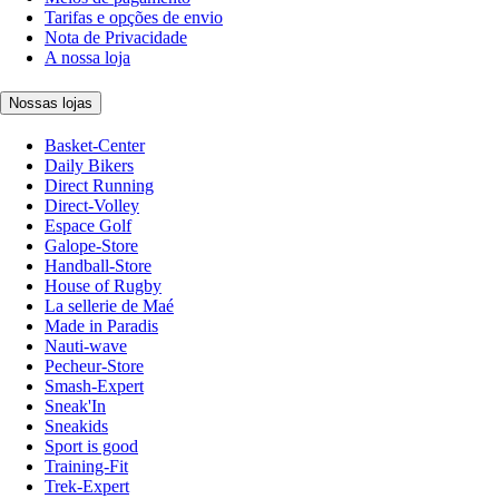
Tarifas e opções de envio
Nota de Privacidade
A nossa loja
Nossas lojas
Basket-Center
Daily Bikers
Direct Running
Direct-Volley
Espace Golf
Galope-Store
Handball-Store
House of Rugby
La sellerie de Maé
Made in Paradis
Nauti-wave
Pecheur-Store
Smash-Expert
Sneak'In
Sneakids
Sport is good
Training-Fit
Trek-Expert