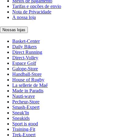
Meios de pagamento
Tarifas e opções de envio
Nota de Privacidade
A nossa loja
Nossas lojas
Basket-Center
Daily Bikers
Direct Running
Direct-Volley
Espace Golf
Galope-Store
Handball-Store
House of Rugby
La sellerie de Maé
Made in Paradis
Nauti-wave
Pecheur-Store
Smash-Expert
Sneak'In
Sneakids
Sport is good
Training-Fit
Trek-Expert