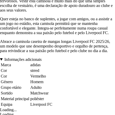
fervorosos. Vestir esta camisola é muito mais do que uma simples
escolha de vestuário, é uma declaração de apoio duradouro ao clube e
aos seus valores.
Quer esteja no banco de suplentes, a jogar com amigos, ou a assistir a
um jogo no estádio, esta camisola permitirá que se mantenha
confortável e elegante. Integra-se perfeitamente numa roupa casual
enquanto demonstra a sua paixão pelo futebol e pelo Liverpool FC.
Abrace a camisola caseira de mangas longas Liverpool FC 2025/26,
um modelo que une desempenho desportivo e orgulho de pertença,
para reivindicar a sua paixão pelo futebol e pelo clube no dia a dia.
Informações adicionais
Marca
adidas
Cor
strred
Cor
Vermelho
Género
Homem
Grupo etário
Adulto
Sortido
Matchwear
Material principal
poliéster
Equipa
Liverpool FC
Loading...
Loading...