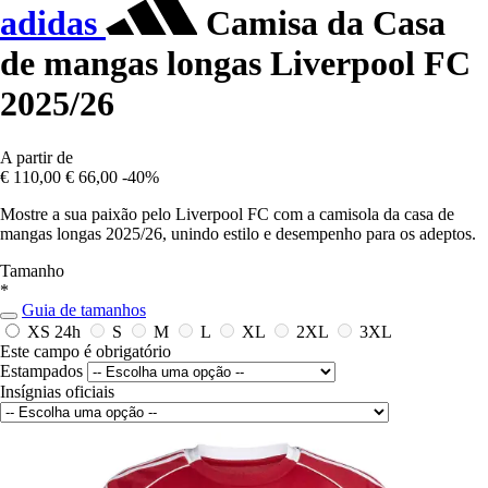
adidas
Camisa da Casa
de mangas longas Liverpool FC
2025/26
A partir de
€ 110,00
€ 66,00
-40%
Mostre a sua paixão pelo Liverpool FC com a camisola da casa de
mangas longas 2025/26, unindo estilo e desempenho para os adeptos.
Tamanho
*
Guia de tamanhos
XS
24h
S
M
L
XL
2XL
3XL
Este campo é obrigatório
Estampados
Insígnias oficiais