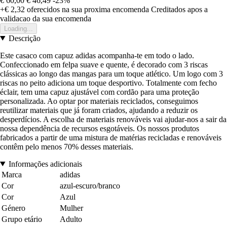
€ 60,00
€ 46,49
-23%
+€ 2,32
oferecidos na sua proxima encomenda
Creditados apos a
validacao da sua encomenda
Loading...
Descrição
Este casaco com capuz adidas acompanha-te em todo o lado.
Confeccionado em felpa suave e quente, é decorado com 3 riscas
clássicas ao longo das mangas para um toque atlético. Um logo com 3
riscas no peito adiciona um toque desportivo. Totalmente com fecho
éclair, tem uma capuz ajustável com cordão para uma proteção
personalizada. Ao optar por materiais reciclados, conseguimos
reutilizar materiais que já foram criados, ajudando a reduzir os
desperdícios. A escolha de materiais renováveis vai ajudar-nos a sair da
nossa dependência de recursos esgotáveis. Os nossos produtos
fabricados a partir de uma mistura de matérias recicladas e renováveis
contêm pelo menos 70% desses materiais.
Informações adicionais
Marca
adidas
Cor
azul-escuro/branco
Cor
Azul
Género
Mulher
Grupo etário
Adulto