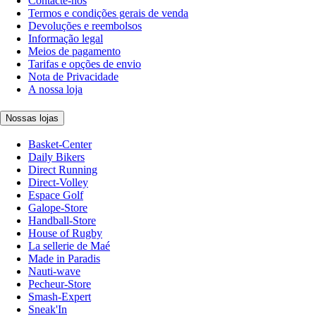
Contacte-nos
Termos e condições gerais de venda
Devoluções e reembolsos
Informação legal
Meios de pagamento
Tarifas e opções de envio
Nota de Privacidade
A nossa loja
Nossas lojas
Basket-Center
Daily Bikers
Direct Running
Direct-Volley
Espace Golf
Galope-Store
Handball-Store
House of Rugby
La sellerie de Maé
Made in Paradis
Nauti-wave
Pecheur-Store
Smash-Expert
Sneak'In