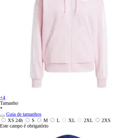
+4
Tamanho
*
Guia de tamanhos
XS
24h
S
M
L
XL
2XL
2XS
Este campo é obrigatório