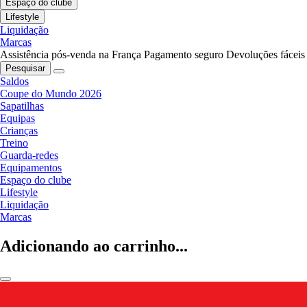
Espaço do clube
Lifestyle
Liquidação
Marcas
Assistência pós-venda na França
Pagamento seguro
Devoluções fáceis
Pesquisar
Saldos
Coupe do Mundo 2026
Sapatilhas
Equipas
Crianças
Treino
Guarda-redes
Equipamentos
Espaço do clube
Lifestyle
Liquidação
Marcas
Adicionando ao carrinho...