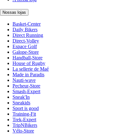
Nossas lojas
Basket-Center
Daily Bikers
Direct Running
Direct-Volley
Espace Golf
Galope-Store
Handball-Store
House of Rugby
La sellerie de Maé
Made in Paradis
Nauti-wave
Pecheur-Store
Smash-Expert
Sneak'In
Sneakids
Sport is good
Training-Fit
Trek-Expert
TripNBikers
Vélo-Store