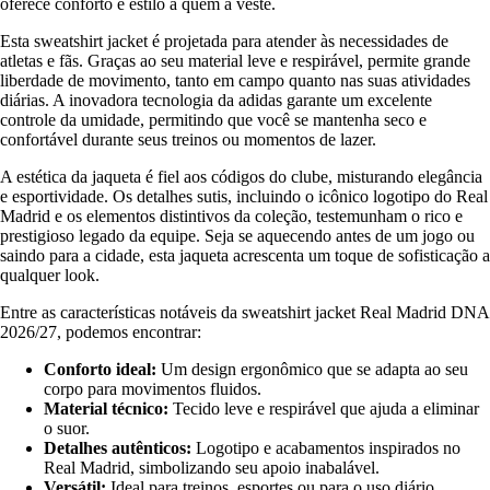
oferece conforto e estilo a quem a veste.
Esta sweatshirt jacket é projetada para atender às necessidades de
atletas e fãs. Graças ao seu material leve e respirável, permite grande
liberdade de movimento, tanto em campo quanto nas suas atividades
diárias. A inovadora tecnologia da adidas garante um excelente
controle da umidade, permitindo que você se mantenha seco e
confortável durante seus treinos ou momentos de lazer.
A estética da jaqueta é fiel aos códigos do clube, misturando elegância
e esportividade. Os detalhes sutis, incluindo o icônico logotipo do Real
Madrid e os elementos distintivos da coleção, testemunham o rico e
prestigioso legado da equipe. Seja se aquecendo antes de um jogo ou
saindo para a cidade, esta jaqueta acrescenta um toque de sofisticação a
qualquer look.
Entre as características notáveis da sweatshirt jacket Real Madrid DNA
2026/27, podemos encontrar:
Conforto ideal:
Um design ergonômico que se adapta ao seu
corpo para movimentos fluidos.
Material técnico:
Tecido leve e respirável que ajuda a eliminar
o suor.
Detalhes autênticos:
Logotipo e acabamentos inspirados no
Real Madrid, simbolizando seu apoio inabalável.
Versátil:
Ideal para treinos, esportes ou para o uso diário.