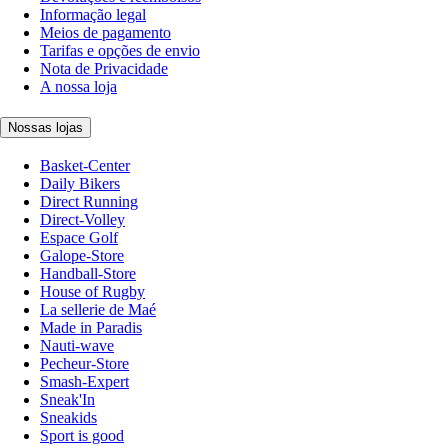
Informação legal
Meios de pagamento
Tarifas e opções de envio
Nota de Privacidade
A nossa loja
Nossas lojas
Basket-Center
Daily Bikers
Direct Running
Direct-Volley
Espace Golf
Galope-Store
Handball-Store
House of Rugby
La sellerie de Maé
Made in Paradis
Nauti-wave
Pecheur-Store
Smash-Expert
Sneak'In
Sneakids
Sport is good