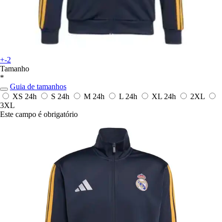
+-2
Tamanho
*
Guia de tamanhos
XS
24h
S
24h
M
24h
L
24h
XL
24h
2XL
3XL
Este campo é obrigatório