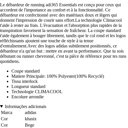
Le débardeur de running adi365 Essentials est conçu pour ceux qui
accordent de l'importance au confort et à la fonctionnalité. Ce
débardeur est confectionné avec des matériaux doux et légers qui
donnent l'impression de courir sans effort.La technologie Climacool
t'aide à rester au frais. L'évacuation et l'absorption plus rapides de la
transpiration favorisent la sensation de fraîcheur. La coupe standard
t'aide également à bouger librement, tandis que le col rond et les logos
réfléchissants ajoutent une touche de style à ta tenue
d'entraînement.Avec des logos adidas subtilement positionnés, ce
débardeur n'a qu'un but : mettre en avant ta performance. Que tu sois
débutant ou runner chevronné, c'est ta pièce de référence pour tes runs
quotidiens.
Coupe standard
Matiere Principale: 100% Polyester(100% Recyclé)
Tissu interlock
Longueur standard
Technologie CLIMACOOL
Encolure arrondie
Informações adicionais
Marca
adidas
Cor
khasix
Cor
Bege