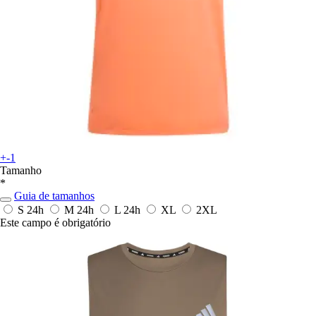
+-1
Tamanho
*
Guia de tamanhos
S
24h
M
24h
L
24h
XL
2XL
Este campo é obrigatório