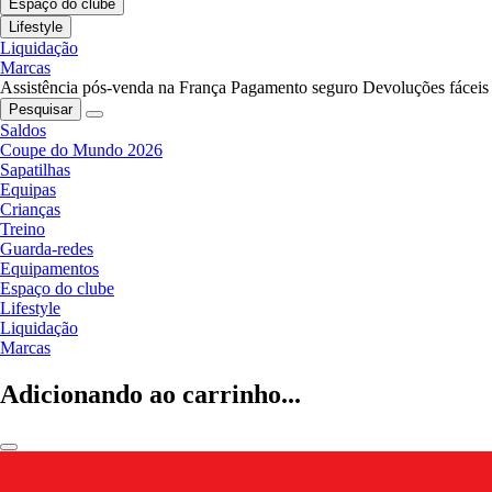
Espaço do clube
Lifestyle
Liquidação
Marcas
Assistência pós-venda na França
Pagamento seguro
Devoluções fáceis
Pesquisar
Saldos
Coupe do Mundo 2026
Sapatilhas
Equipas
Crianças
Treino
Guarda-redes
Equipamentos
Espaço do clube
Lifestyle
Liquidação
Marcas
Adicionando ao carrinho...