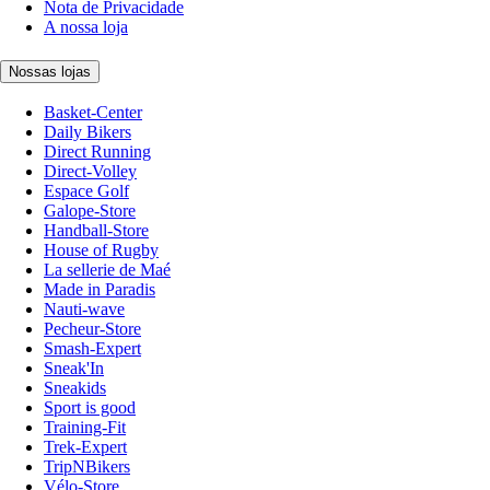
Nota de Privacidade
A nossa loja
Nossas lojas
Basket-Center
Daily Bikers
Direct Running
Direct-Volley
Espace Golf
Galope-Store
Handball-Store
House of Rugby
La sellerie de Maé
Made in Paradis
Nauti-wave
Pecheur-Store
Smash-Expert
Sneak'In
Sneakids
Sport is good
Training-Fit
Trek-Expert
TripNBikers
Vélo-Store