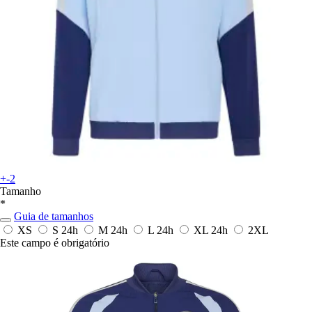
+-2
Tamanho
*
Guia de tamanhos
XS
S
24h
M
24h
L
24h
XL
24h
2XL
Este campo é obrigatório