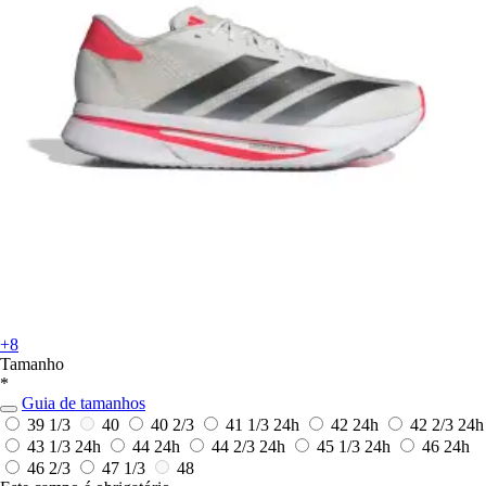
+8
Tamanho
*
Guia de tamanhos
39 1/3
40
40 2/3
41 1/3
24h
42
24h
42 2/3
24h
43 1/3
24h
44
24h
44 2/3
24h
45 1/3
24h
46
24h
46 2/3
47 1/3
48