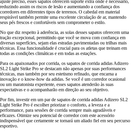
ajuste preciso, esses sapatos oferecem suporte extra onde é necessário,
reduzindo assim os riscos de lesão e aumentando a confiança dos
corredores em diferentes tipos de terrenos. O cabedal em material
respirável também permite uma excelente circulação de ar, mantendo
seus pés frescos e confortáveis sem comprometer o estilo.
No que diz respeito à aderência, as solas desses sapatos oferecem uma
tração excepcional, permitindo que você se mova com confiança em
diversas superfícies, sejam elas estradas pavimentadas ou trilhas mais
técnicas. Essa funcionalidade é crucial para os atletas que treinam em
todas as condições climáticas e em todas as estações.
Para os apaixonados por corrida, os sapatos de corrida adidas Adizero
SL2 Light Strike Pro se destacam não apenas por suas performances
técnicas, mas também por seu estetismo refinado, que encarna a
inovação e o know-how da adidas. Se você é um corredor ocasional
ou um maratonista experiente, esses sapatos atenderão às suas
expectativas e o acompanharão em direção ao seu objetivo.
Por fim, investir em um par de sapatos de corrida adidas Adizero SL2
Light Strike Pro é escolher priorizar o conforto, a leveza e a
performance, para sessões de corrida sempre mais agradáveis e
eficazes. Otimize seu potencial de corredor com este acessório
indispensável que certamente se tornará um aliado fiel em seu percurso
esportivo.