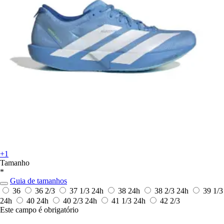
+1
Tamanho
*
Guia de tamanhos
36
36 2/3
37 1/3
24h
38
24h
38 2/3
24h
39 1/3
24h
40
24h
40 2/3
24h
41 1/3
24h
42 2/3
Este campo é obrigatório