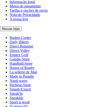
Informação legal
Meios de pagamento
Tarifas e opções de envio
Nota de Privacidade
A nossa loja
Nossas lojas
Basket-Center
Daily Bikers
Direct Running
Direct-Volley
Espace Golf
Galope-Store
Handball-Store
House of Rugby
La sellerie de Maé
Made in Paradis
Nauti-wave
Pecheur-Store
Smash-Expert
Sneak'In
Sneakids
Sport is good
Training-Fit