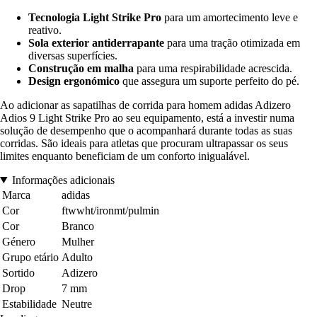
Tecnologia Light Strike Pro
para um amortecimento leve e
reativo.
Sola exterior antiderrapante
para uma tração otimizada em
diversas superfícies.
Construção em malha
para uma respirabilidade acrescida.
Design ergonómico
que assegura um suporte perfeito do pé.
Ao adicionar as sapatilhas de corrida para homem adidas Adizero
Adios 9 Light Strike Pro ao seu equipamento, está a investir numa
solução de desempenho que o acompanhará durante todas as suas
corridas. São ideais para atletas que procuram ultrapassar os seus
limites enquanto beneficiam de um conforto inigualável.
Informações adicionais
Marca
adidas
Cor
ftwwht/ironmt/pulmin
Cor
Branco
Género
Mulher
Grupo etário
Adulto
Sortido
Adizero
Drop
7 mm
Estabilidade
Neutre