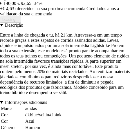
€ 140,00
€ 92,65
-34%
+€ 4,63
oferecidos na sua proxima encomenda
Creditados apos a
validacao da sua encomenda
Loading...
Descrição
Entre a linha de chegada e tu, há 21 km. Atravessa-a em um tempo
recorde graças a estes sapatos de corrida assinados adidas. Leves,
rápidos e impulsionados por uma sola intermédia Lightstrike Pro em
toda a sua extensão, este modelo está pronto para te acompanhar em
todos os teus treinos ou competições. Um pequeno elemento de rigidez
na sola intermédia favorece transições rápidas. A parte superior em
mesh stretch, por sua vez, é ainda mais confortável. Este produto
contém pelo menos 20% de materiais reciclados. Ao reutilizar materiais
já criados, contribuímos para reduzir os desperdícios e a nossa
dependência de recursos limitados, a fim de diminuir a pegada
ecológica dos produtos que fabricamos. Modelo concebido para um
treino híbrido e desempenho versátil.
Informações adicionais
Marca
adidas
Cor
dkblue/yeltin/clpink
Cor
Azul
Género
Homem