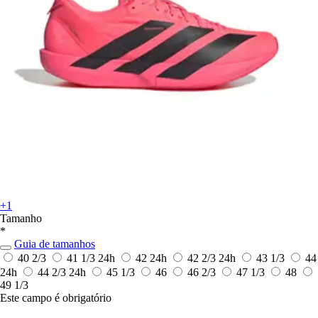
+1
Tamanho
*
Guia de tamanhos
40 2/3
41 1/3
24h
42
24h
42 2/3
24h
43 1/3
44
24h
44 2/3
24h
45 1/3
46
46 2/3
47 1/3
48
49 1/3
Este campo é obrigatório