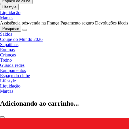
Espaço do clube
Lifestyle
Liquidação
Marcas
Assistência pós-venda na França
Pagamento seguro
Devoluções fáceis
Pesquisar
Saldos
Coupe do Mundo 2026
Sapatilhas
Equipas
Crianças
Treino
Guarda-redes
Equipamentos
Espaço do clube
Lifestyle
Liquidação
Marcas
Adicionando ao carrinho...