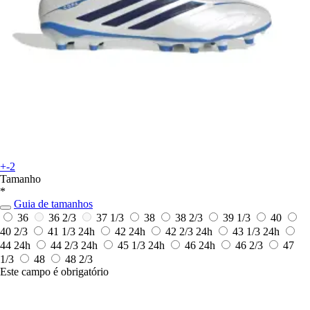
+-2
Tamanho
*
Guia de tamanhos
36
36 2/3
37 1/3
38
38 2/3
39 1/3
40
40 2/3
41 1/3
24h
42
24h
42 2/3
24h
43 1/3
24h
44
24h
44 2/3
24h
45 1/3
24h
46
24h
46 2/3
47
1/3
48
48 2/3
Este campo é obrigatório