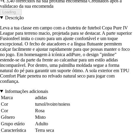
+€ 3,40
oferecidos na sua proxima encomenda
Creditados apos a
validacao da sua encomenda
Loading...
Descrição
Leva a tua classe em campo com a chuteira de futebol Copa Pure IV
League para terreno macio, projetada para se destacar. A parte superior
Fusionfeel imita o couro para um ajuste confortável e um toque
excepcional. O fecho de atacadores e a língua flutuante permitem
calçar facilmente e ajustar rapidamente para que possas manter o foco
no jogo. Em homenagem à icónica adiPure, o design "pinline"
estende-se da parte da frente ao calcanhar para um estilo adidas
incomparável. Por dentro, uma palmilha moldada segue a forma
natural do pé para garantir um suporte ótimo. A sola exterior em TPU
Comfort Plate penetra no relvado natural seco para jogar com
confiança.
Informações adicionais
Marca
adidas
Cor
tursol/ivoire/noiess
Cor
Rosa
Género
Misto
Grupo etário
Adulto
Característica
Terra seca