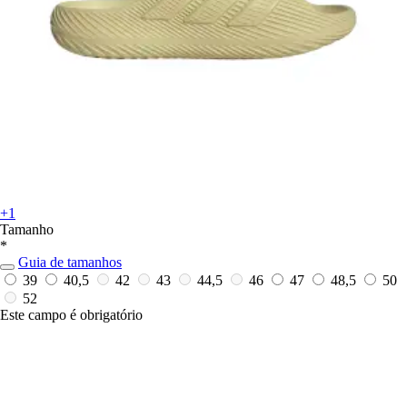
+1
Tamanho
*
Guia de tamanhos
39
40,5
42
43
44,5
46
47
48,5
50
52
Este campo é obrigatório