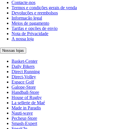
Contacte-nos
Termos e condições gerais de venda
Devoluções e reembolsos
Informação legal
Meios de pagamento
Tarifas e opções de envio
Nota de Privacidade
A nossa loja
Nossas lojas
Basket-Center
Daily Bikers
Direct Running
Direct-Volley
Espace Golf
Galope-Store
Handball-Store
House of Rugby
La sellerie de Maé
Made in Paradis
Nauti-wave
Pecheur-Store
Smash-Expert
Sneak'In