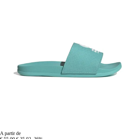
A partir de
€ 55,00
€ 35,02
-36%