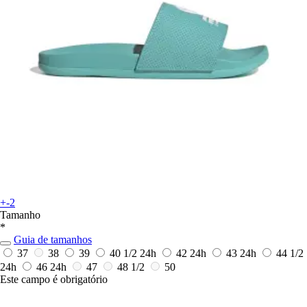
+-2
Tamanho
*
Guia de tamanhos
37
38
39
40 1/2
24h
42
24h
43
24h
44 1/2
24h
46
24h
47
48 1/2
50
Este campo é obrigatório