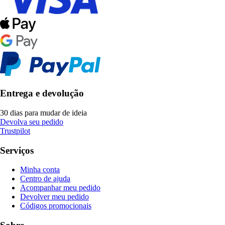
Entrega e devolução
30 dias para mudar de ideia
Devolva seu pedido
Trustpilot
Serviços
Minha conta
Centro de ajuda
Acompanhar meu pedido
Devolver meu pedido
Códigos promocionais