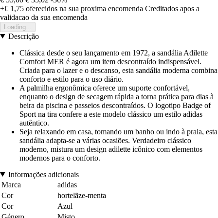
+€ 1,75
oferecidos na sua proxima encomenda
Creditados apos a
validacao da sua encomenda
Loading...
Descrição
Clássica desde o seu lançamento em 1972, a sandália Adilette
Comfort MER é agora um item descontraído indispensável.
Criada para o lazer e o descanso, esta sandália moderna combina
conforto e estilo para o uso diário.
A palmilha ergonômica oferece um suporte confortável,
enquanto o design de secagem rápida a torna prática para dias à
beira da piscina e passeios descontraídos. O logotipo Badge of
Sport na tira confere a este modelo clássico um estilo adidas
autêntico.
Seja relaxando em casa, tomando um banho ou indo à praia, esta
sandália adapta-se a várias ocasiões. Verdadeiro clássico
moderno, mistura um design adilette icônico com elementos
modernos para o conforto.
Informações adicionais
Marca
adidas
Cor
hortelãze-menta
Cor
Azul
Género
Misto