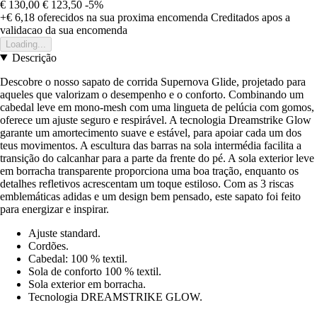
€ 130,00
€ 123,50
-5%
+€ 6,18
oferecidos na sua proxima encomenda
Creditados apos a
validacao da sua encomenda
Loading...
Descrição
Descobre o nosso sapato de corrida Supernova Glide, projetado para
aqueles que valorizam o desempenho e o conforto. Combinando um
cabedal leve em mono-mesh com uma lingueta de pelúcia com gomos,
oferece um ajuste seguro e respirável. A tecnologia Dreamstrike Glow
garante um amortecimento suave e estável, para apoiar cada um dos
teus movimentos. A escultura das barras na sola intermédia facilita a
transição do calcanhar para a parte da frente do pé. A sola exterior leve
em borracha transparente proporciona uma boa tração, enquanto os
detalhes refletivos acrescentam um toque estiloso. Com as 3 riscas
emblemáticas adidas e um design bem pensado, este sapato foi feito
para energizar e inspirar.
Ajuste standard.
Cordões.
Cabedal: 100 % textil.
Sola de conforto 100 % textil.
Sola exterior em borracha.
Tecnologia DREAMSTRIKE GLOW.