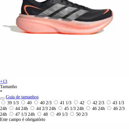
+13
Tamanho
*
Guia de tamanhos
39 1/3
40
40 2/3
41 1/3
42
42 2/3
43 1/3
24h
44
24h
44 2/3
24h
45 1/3
24h
46
24h
46 2/3
24h
47 1/3
24h
48
49 1/3
50 2/3
Este campo é obrigatório