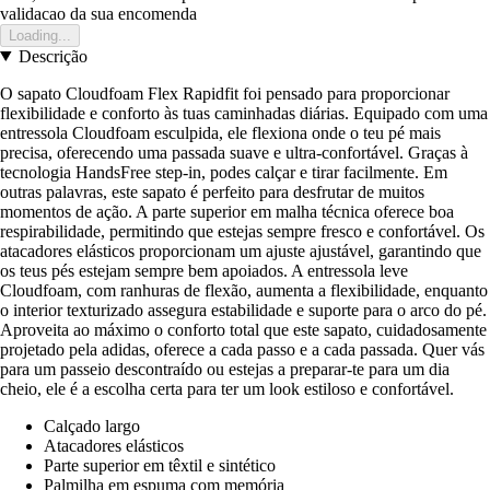
validacao da sua encomenda
Loading...
Descrição
O sapato Cloudfoam Flex Rapidfit foi pensado para proporcionar
flexibilidade e conforto às tuas caminhadas diárias. Equipado com uma
entressola Cloudfoam esculpida, ele flexiona onde o teu pé mais
precisa, oferecendo uma passada suave e ultra-confortável. Graças à
tecnologia HandsFree step-in, podes calçar e tirar facilmente. Em
outras palavras, este sapato é perfeito para desfrutar de muitos
momentos de ação. A parte superior em malha técnica oferece boa
respirabilidade, permitindo que estejas sempre fresco e confortável. Os
atacadores elásticos proporcionam um ajuste ajustável, garantindo que
os teus pés estejam sempre bem apoiados. A entressola leve
Cloudfoam, com ranhuras de flexão, aumenta a flexibilidade, enquanto
o interior texturizado assegura estabilidade e suporte para o arco do pé.
Aproveita ao máximo o conforto total que este sapato, cuidadosamente
projetado pela adidas, oferece a cada passo e a cada passada. Quer vás
para um passeio descontraído ou estejas a preparar-te para um dia
cheio, ele é a escolha certa para ter um look estiloso e confortável.
Calçado largo
Atacadores elásticos
Parte superior em têxtil e sintético
Palmilha em espuma com memória