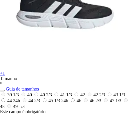
+1
Tamanho
*
Guia de tamanhos
39 1/3
40
40 2/3
41 1/3
42
42 2/3
43 1/3
44
24h
44 2/3
45 1/3
24h
46
46 2/3
47 1/3
48
49 1/3
Este campo é obrigatório