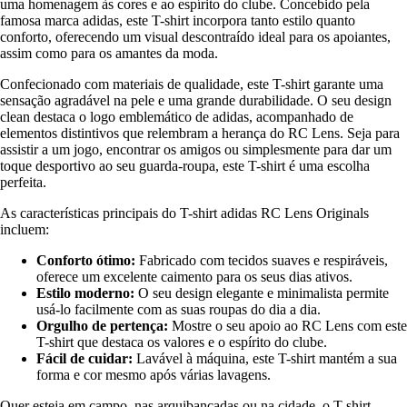
uma homenagem às cores e ao espírito do clube. Concebido pela
famosa marca adidas, este T-shirt incorpora tanto estilo quanto
conforto, oferecendo um visual descontraído ideal para os apoiantes,
assim como para os amantes da moda.
Confecionado com materiais de qualidade, este T-shirt garante uma
sensação agradável na pele e uma grande durabilidade. O seu design
clean destaca o logo emblemático de adidas, acompanhado de
elementos distintivos que relembram a herança do RC Lens. Seja para
assistir a um jogo, encontrar os amigos ou simplesmente para dar um
toque desportivo ao seu guarda-roupa, este T-shirt é uma escolha
perfeita.
As características principais do T-shirt adidas RC Lens Originals
incluem:
Conforto ótimo:
Fabricado com tecidos suaves e respiráveis,
oferece um excelente caimento para os seus dias ativos.
Estilo moderno:
O seu design elegante e minimalista permite
usá-lo facilmente com as suas roupas do dia a dia.
Orgulho de pertença:
Mostre o seu apoio ao RC Lens com este
T-shirt que destaca os valores e o espírito do clube.
Fácil de cuidar:
Lavável à máquina, este T-shirt mantém a sua
forma e cor mesmo após várias lavagens.
Quer esteja em campo, nas arquibancadas ou na cidade, o T-shirt