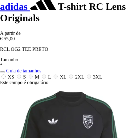
adidas
T-shirt RC Lens
Originals
A partir de
€ 55,00
RCL OG2 TEE PRETO
Tamanho
*
Guia de tamanhos
XS
S
M
L
XL
2XL
3XL
Este campo é obrigatório