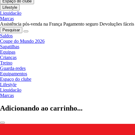
Espaço do clube
Lifestyle
Liquidação
Marcas
Assistência pós-venda na França
Pagamento seguro
Devoluções fáceis
Pesquisar
Saldos
Coupe do Mundo 2026
Sapatilhas
Equipas
Crianças
Treino
Guarda-redes
Equipamentos
Espaço do clube
Lifestyle
Liquidação
Marcas
Adicionando ao carrinho...