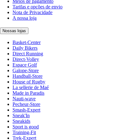
Meios de pagamento
Tarifas e opções de envio
Nota de Privacidade
A nossa loja
Nossas lojas
Basket-Center
Daily Bikers
Direct Running
Direct-Volley
Espace Golf
Galope-Store
Handball-Store
House of Rugby
La sellerie de Maé
Made in Paradis
Nauti-wave
Pecheur-Store
Smash-Expert
Sneak'In
Sneakids
Sport is good
Training-Fit
Trek-Expert