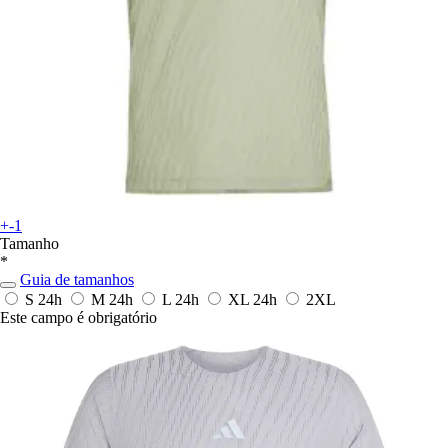
+-1
Tamanho
*
Guia de tamanhos
S
24h
M
24h
L
24h
XL
24h
2XL
Este campo é obrigatório