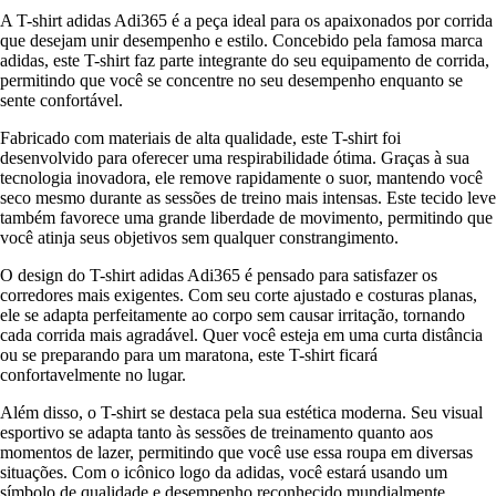
A T-shirt adidas Adi365 é a peça ideal para os apaixonados por corrida
que desejam unir desempenho e estilo. Concebido pela famosa marca
adidas, este T-shirt faz parte integrante do seu equipamento de corrida,
permitindo que você se concentre no seu desempenho enquanto se
sente confortável.
Fabricado com materiais de alta qualidade, este T-shirt foi
desenvolvido para oferecer uma respirabilidade ótima. Graças à sua
tecnologia inovadora, ele remove rapidamente o suor, mantendo você
seco mesmo durante as sessões de treino mais intensas. Este tecido leve
também favorece uma grande liberdade de movimento, permitindo que
você atinja seus objetivos sem qualquer constrangimento.
O design do T-shirt adidas Adi365 é pensado para satisfazer os
corredores mais exigentes. Com seu corte ajustado e costuras planas,
ele se adapta perfeitamente ao corpo sem causar irritação, tornando
cada corrida mais agradável. Quer você esteja em uma curta distância
ou se preparando para um maratona, este T-shirt ficará
confortavelmente no lugar.
Além disso, o T-shirt se destaca pela sua estética moderna. Seu visual
esportivo se adapta tanto às sessões de treinamento quanto aos
momentos de lazer, permitindo que você use essa roupa em diversas
situações. Com o icônico logo da adidas, você estará usando um
símbolo de qualidade e desempenho reconhecido mundialmente.