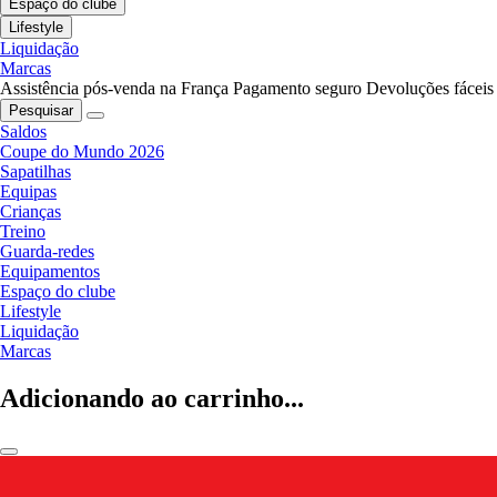
Espaço do clube
Lifestyle
Liquidação
Marcas
Assistência pós-venda na França
Pagamento seguro
Devoluções fáceis
Pesquisar
Saldos
Coupe do Mundo 2026
Sapatilhas
Equipas
Crianças
Treino
Guarda-redes
Equipamentos
Espaço do clube
Lifestyle
Liquidação
Marcas
Adicionando ao carrinho...