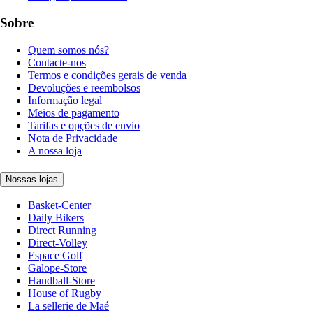
Sobre
Quem somos nós?
Contacte-nos
Termos e condições gerais de venda
Devoluções e reembolsos
Informação legal
Meios de pagamento
Tarifas e opções de envio
Nota de Privacidade
A nossa loja
Nossas lojas
Basket-Center
Daily Bikers
Direct Running
Direct-Volley
Espace Golf
Galope-Store
Handball-Store
House of Rugby
La sellerie de Maé