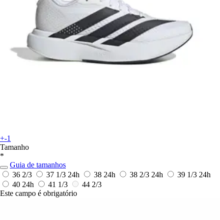
+-1
Tamanho
*
Guia de tamanhos
36 2/3
37 1/3
24h
38
24h
38 2/3
24h
39 1/3
24h
40
24h
41 1/3
44 2/3
Este campo é obrigatório