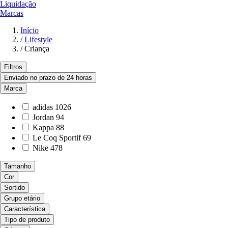
Liquidação
Marcas
Início
/
Lifestyle
/
Criança
Filtros
Enviado no prazo de 24 horas
Marca
adidas
1026
Jordan
94
Kappa
88
Le Coq Sportif
69
Nike
478
Tamanho
Cor
Sortido
Grupo etário
Característica
Tipo de produto