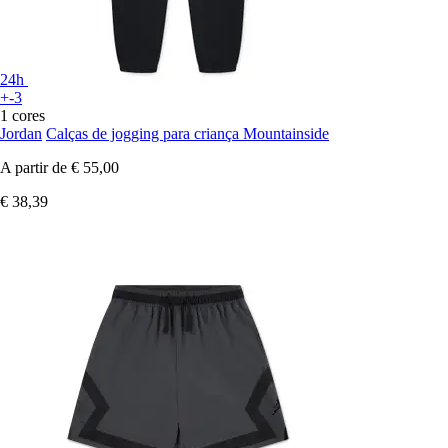
24h
+-3
1 cores
Jordan
Calças de jogging para criança Mountainside
A partir de
€ 55,00
€ 38,39