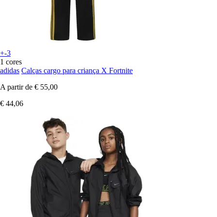
+-3
1 cores
adidas
Calças cargo para criança X Fortnite
A partir de
€ 55,00
€ 44,06