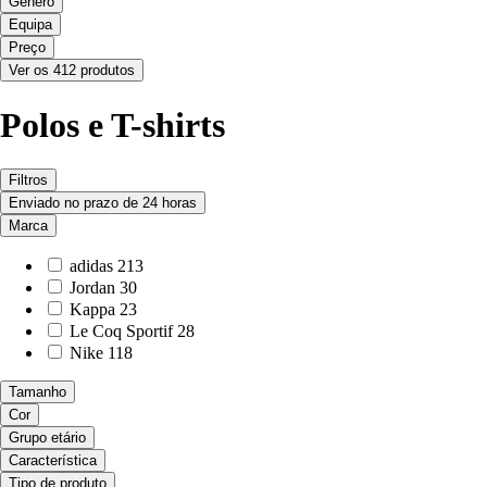
Género
Equipa
Preço
Ver os 412 produtos
Polos e T-shirts
Filtros
Enviado no prazo de 24 horas
Marca
adidas
213
Jordan
30
Kappa
23
Le Coq Sportif
28
Nike
118
Tamanho
Cor
Grupo etário
Característica
Tipo de produto