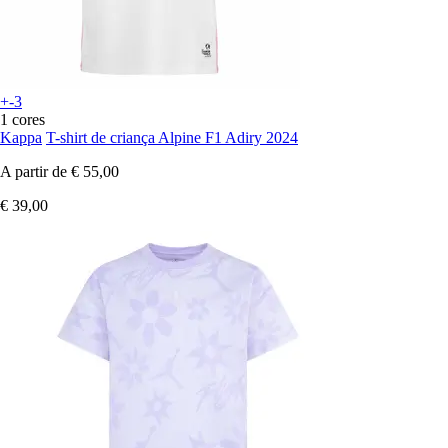
+-3
1 cores
Kappa
T-shirt de criança Alpine F1 Adiry 2024
A partir de
€ 55,00
€ 39,00