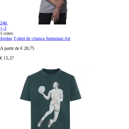
24h
+-3
1 cores
Jordan
T-shirt de criança Jumpman Air
A partir de
€ 28,75
€ 15,37