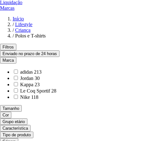
Liquidação
Marcas
Início
/
Lifestyle
/
Criança
/
Polos e T-shirts
Filtros
Enviado no prazo de 24 horas
Marca
adidas
213
Jordan
30
Kappa
23
Le Coq Sportif
28
Nike
118
Tamanho
Cor
Grupo etário
Característica
Tipo de produto