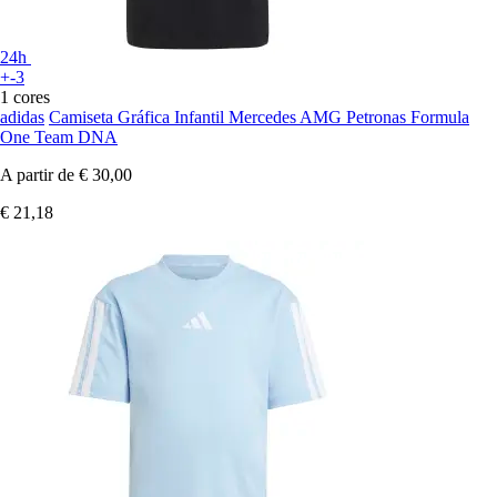
24h
+-3
1 cores
adidas
Camiseta Gráfica Infantil Mercedes AMG Petronas Formula
One Team DNA
A partir de
€ 30,00
€ 21,18