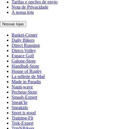
Tarifas e opções de envio
Nota de Privacidade
A nossa loja
Nossas lojas
Basket-Center
Daily Bikers
Direct Running
Direct-Volley
Espace Golf
Galope-Store
Handball-Store
House of Rugby
La sellerie de Maé
Made in Paradis
Nauti-wave
Pecheur-Store
Smash-Expert
Sneak'In
Sneakids
Sport is good
Training-Fit
Trek-Expert
TripNBikers