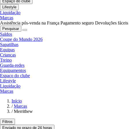
Espaço do clube
Lifestyle
Liquidação
Marcas
Assistência pós-venda na França
Pagamento seguro
Devoluções fáceis
Pesquisar
Saldos
Coupe do Mundo 2026
Sapatilhas
Equipas
Crianças
Treino
Guarda-redes
Equipamentos
Espaço do clube
Lifestyle
Liquidação
Marcas
Início
/
Marcas
/
Merrithew
Filtros
Enviado no prazo de 24 horas