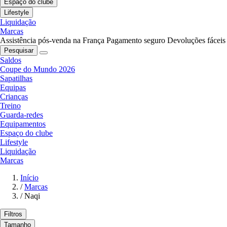
Espaço do clube
Lifestyle
Liquidação
Marcas
Assistência pós-venda na França
Pagamento seguro
Devoluções fáceis
Pesquisar
Saldos
Coupe do Mundo 2026
Sapatilhas
Equipas
Crianças
Treino
Guarda-redes
Equipamentos
Espaço do clube
Lifestyle
Liquidação
Marcas
Início
/
Marcas
/
Naqi
Filtros
Tamanho