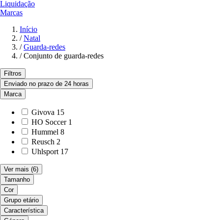
Liquidação
Marcas
Início
/
Natal
/
Guarda-redes
/
Conjunto de guarda-redes
Filtros
Enviado no prazo de 24 horas
Marca
Givova
15
HO Soccer
1
Hummel
8
Reusch
2
Uhlsport
17
Ver mais
(6)
Tamanho
Cor
Grupo etário
Característica