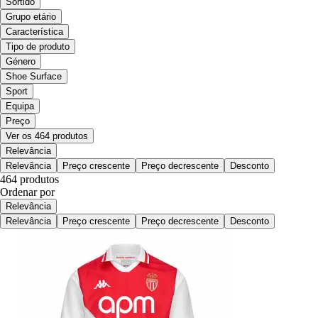
Sortido
Grupo etário
Característica
Tipo de produto
Género
Shoe Surface
Sport
Equipa
Preço
Ver os 464 produtos
Relevância
Relevância
Preço crescente
Preço decrescente
Desconto
464 produtos
Ordenar por
Relevância
Relevância
Preço crescente
Preço decrescente
Desconto