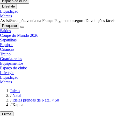
Espaço do clube
Lifestyle
Liquidação
Marcas
Assistência pós-venda na França
Pagamento seguro
Devoluções fáceis
Pesquisar
Saldos
Coupe do Mundo 2026
Sapatilhas
Equipas
Crianças
Treino
Guarda-redes
Equipamentos
Espaço do clube
Lifestyle
Liquidação
Marcas
Início
/
Natal
/
Ideias prendas de Natal < 50
/
Kappa
Filtros