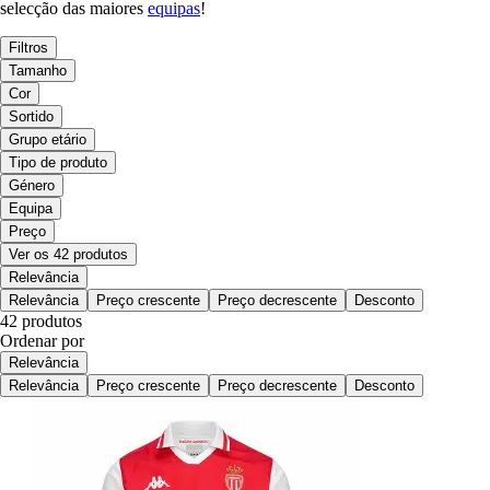
selecção das maiores
equipas
!
Filtros
Tamanho
Cor
Sortido
Grupo etário
Tipo de produto
Género
Equipa
Preço
Ver os 42 produtos
Relevância
Relevância
Preço crescente
Preço decrescente
Desconto
42 produtos
Ordenar por
Relevância
Relevância
Preço crescente
Preço decrescente
Desconto