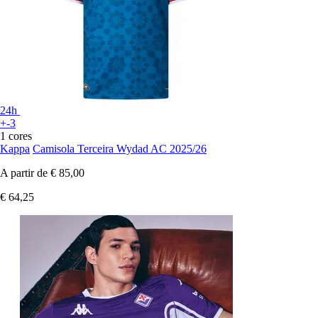
24h
+-3
1 cores
Kappa
Camisola Terceira Wydad AC 2025/26
A partir de
€ 85,00
€ 64,25