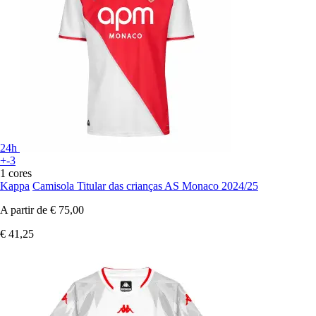
24h
+-3
1 cores
Kappa
Camisola Titular das crianças AS Monaco 2024/25
A partir de
€ 75,00
€ 41,25