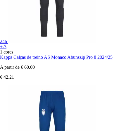
24h
+-3
1 cores
Kappa
Calças de treino AS Monaco Abunszip Pro 8 2024/25
A partir de
€ 60,00
€ 42,21