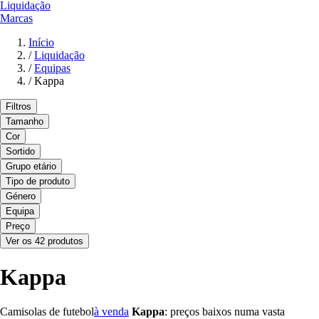
Liquidação
Marcas
Início
/
Liquidação
/
Equipas
/
Kappa
Filtros
Tamanho
Cor
Sortido
Grupo etário
Tipo de produto
Género
Equipa
Preço
Ver os 42 produtos
Kappa
Camisolas de futebol
à venda
Kappa
: preços baixos numa vasta