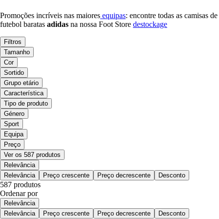
Promoções incríveis nas maiores
equipas
: encontre todas as camisas de
futebol baratas
adidas
na nossa Foot Store
destockage
Filtros
Tamanho
Cor
Sortido
Grupo etário
Característica
Tipo de produto
Género
Sport
Equipa
Preço
Ver os 587 produtos
Relevância
Relevância
Preço crescente
Preço decrescente
Desconto
587 produtos
Ordenar por
Relevância
Relevância
Preço crescente
Preço decrescente
Desconto