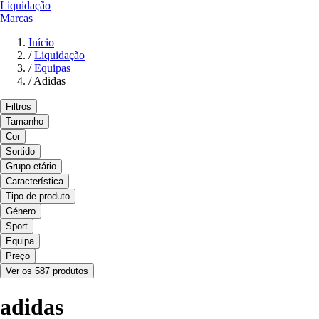
Liquidação
Marcas
Início
/
Liquidação
/
Equipas
/
Adidas
Filtros
Tamanho
Cor
Sortido
Grupo etário
Característica
Tipo de produto
Género
Sport
Equipa
Preço
Ver os 587 produtos
adidas