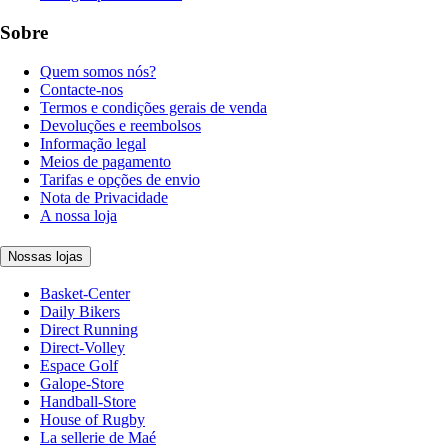
Sobre
Quem somos nós?
Contacte-nos
Termos e condições gerais de venda
Devoluções e reembolsos
Informação legal
Meios de pagamento
Tarifas e opções de envio
Nota de Privacidade
A nossa loja
Nossas lojas
Basket-Center
Daily Bikers
Direct Running
Direct-Volley
Espace Golf
Galope-Store
Handball-Store
House of Rugby
La sellerie de Maé