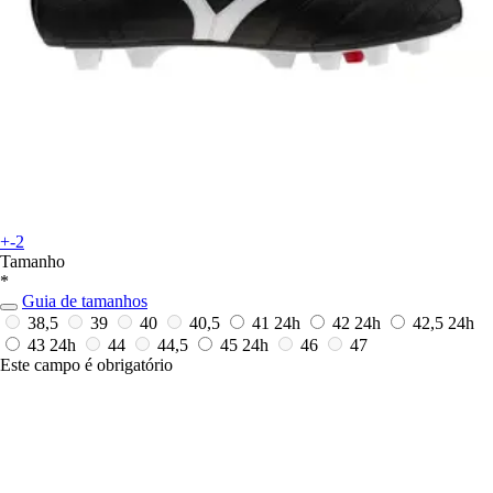
+-2
Tamanho
*
Guia de tamanhos
38,5
39
40
40,5
41
24h
42
24h
42,5
24h
43
24h
44
44,5
45
24h
46
47
Este campo é obrigatório