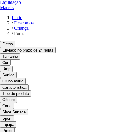
Liquidação
Marcas
Início
/
Descontos
/
Criança
/
Puma
Filtros
Enviado no prazo de 24 horas
Tamanho
Cor
Drop
Sortido
Grupo etário
Característica
Tipo de produto
Género
Corte
Shoe Surface
Sport
Equipa
Preço