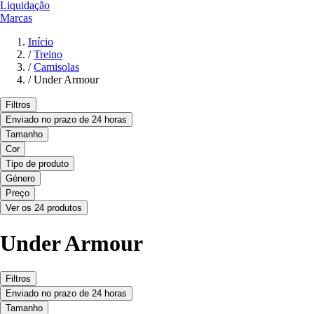
Liquidação
Marcas
Início
/
Treino
/
Camisolas
/
Under Armour
Filtros
Enviado no prazo de 24 horas
Tamanho
Cor
Tipo de produto
Género
Preço
Ver os 24 produtos
Under Armour
Filtros
Enviado no prazo de 24 horas
Tamanho