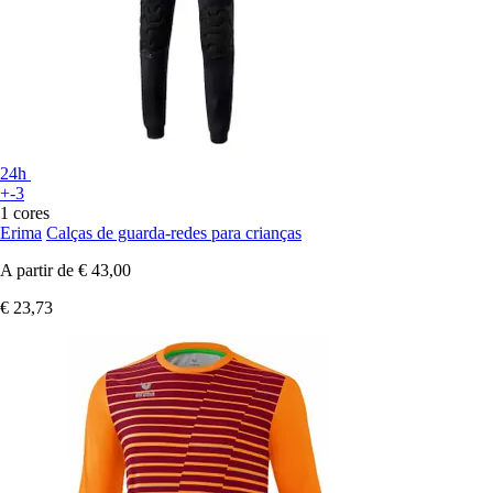
24h
+-3
1 cores
Erima
Calças de guarda-redes para crianças
A partir de
€ 43,00
€ 23,73