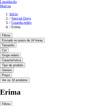
Liquidação
Marcas
Início
/
Special Days
/
Guarda-redes
/
Erima
Filtros
Enviado no prazo de 24 horas
Tamanho
Cor
Grupo etário
Característica
Tipo de produto
Género
Preço
Ver os 10 produtos
Erima
Filtros