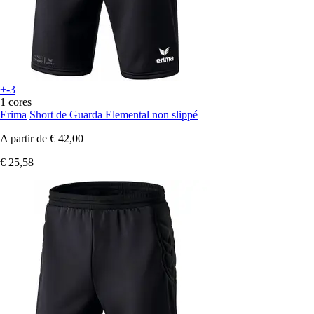
+-3
1 cores
Erima
Short de Guarda Elemental non slippé
A partir de
€ 42,00
€ 25,58