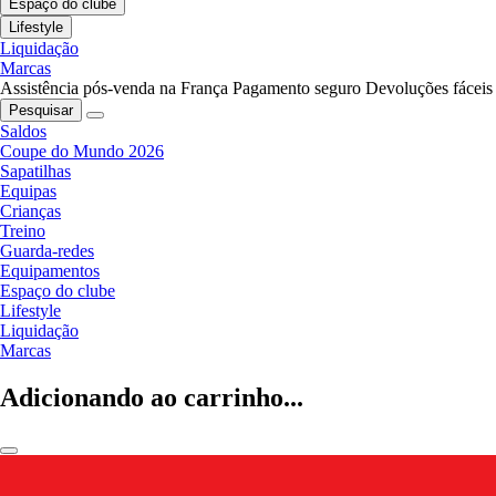
Espaço do clube
Lifestyle
Liquidação
Marcas
Assistência pós-venda na França
Pagamento seguro
Devoluções fáceis
Pesquisar
Saldos
Coupe do Mundo 2026
Sapatilhas
Equipas
Crianças
Treino
Guarda-redes
Equipamentos
Espaço do clube
Lifestyle
Liquidação
Marcas
Adicionando ao carrinho...