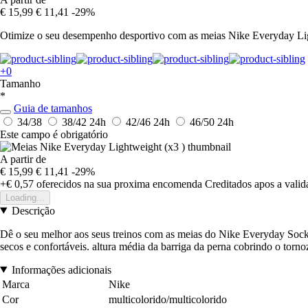
€ 15,99
€ 11,41
-29%
Otimize o seu desempenho desportivo com as meias Nike Everyday Ligh
+0
Tamanho
*
Guia de tamanhos
34/38
38/42
24h
42/46
24h
46/50
24h
Este campo é obrigatório
A partir de
€ 15,99
€ 11,41
-29%
+€ 0,57
oferecidos na sua proxima encomenda
Creditados apos a vali
Loading...
Descrição
Dê o seu melhor aos seus treinos com as meias do Nike Everyday Socks.
secos e confortáveis. altura média da barriga da perna cobrindo o torn
Informações adicionais
Marca
Nike
Cor
multicolorido/multicolorido