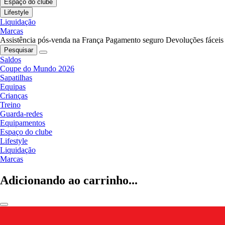
Espaço do clube
Lifestyle
Liquidação
Marcas
Assistência pós-venda na França
Pagamento seguro
Devoluções fáceis
Pesquisar
Saldos
Coupe do Mundo 2026
Sapatilhas
Equipas
Crianças
Treino
Guarda-redes
Equipamentos
Espaço do clube
Lifestyle
Liquidação
Marcas
Adicionando ao carrinho...