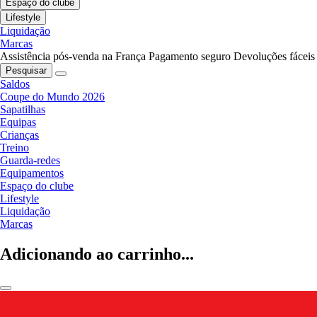
Espaço do clube
Lifestyle
Liquidação
Marcas
Assistência pós-venda na França
Pagamento seguro
Devoluções fáceis
Pesquisar
Saldos
Coupe do Mundo 2026
Sapatilhas
Equipas
Crianças
Treino
Guarda-redes
Equipamentos
Espaço do clube
Lifestyle
Liquidação
Marcas
Adicionando ao carrinho...