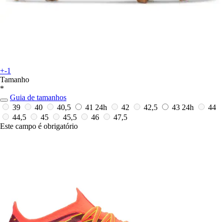
+-1
Tamanho
*
Guia de tamanhos
39
40
40,5
41
24h
42
42,5
43
24h
44
44,5
45
45,5
46
47,5
Este campo é obrigatório