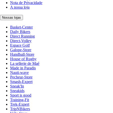
Nota de Privacidade
A nossa loja
Nossas lojas
Basket-Center
Daily Bikers
Direct Running
Direct-Volley
Espace Golf
Galope-Store
Handball-Store
House of Rugby
La sellerie de Maé
Made in Paradis
Nauti-wave
Pecheur-Store
Smash-Expert
Sneak'In
Sneakids
Sport is good
Training-Fit
Trek-Expert
TripNBikers