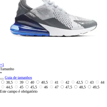
+1
Tamanho
*
Guia de tamanhos
38,5
39
40
40,5
41
42
42,5
43
44
44,5
45
45,5
46
47
47,5
48,5
49,5
Este campo é obrigatório