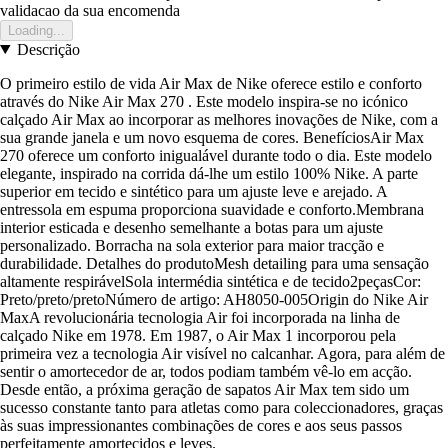
validacao da sua encomenda
Loading...
Descrição
O primeiro estilo de vida Air Max de Nike oferece estilo e conforto
através do Nike Air Max 270 . Este modelo inspira-se no icónico
calçado Air Max ao incorporar as melhores inovações de Nike, com a
sua grande janela e um novo esquema de cores. BenefíciosAir Max
270 oferece um conforto inigualável durante todo o dia. Este modelo
elegante, inspirado na corrida dá-lhe um estilo 100% Nike. A parte
superior em tecido e sintético para um ajuste leve e arejado. A
entressola em espuma proporciona suavidade e conforto.Membrana
interior esticada e desenho semelhante a botas para um ajuste
personalizado. Borracha na sola exterior para maior tracção e
durabilidade. Detalhes do produtoMesh detailing para uma sensação
altamente respirávelSola intermédia sintética e de tecido2peçasCor:
Preto/preto/pretoNúmero de artigo: AH8050-005Origin do Nike Air
MaxA revolucionária tecnologia Air foi incorporada na linha de
calçado Nike em 1978. Em 1987, o Air Max 1 incorporou pela
primeira vez a tecnologia Air visível no calcanhar. Agora, para além de
sentir o amortecedor de ar, todos podiam também vê-lo em acção.
Desde então, a próxima geração de sapatos Air Max tem sido um
sucesso constante tanto para atletas como para coleccionadores, graças
às suas impressionantes combinações de cores e aos seus passos
perfeitamente amortecidos e leves.