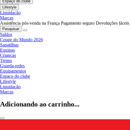
Espaço do clube
Lifestyle
Liquidação
Marcas
Assistência pós-venda na França
Pagamento seguro
Devoluções fáceis
Pesquisar
Saldos
Coupe do Mundo 2026
Sapatilhas
Equipas
Crianças
Treino
Guarda-redes
Equipamentos
Espaço do clube
Lifestyle
Liquidação
Marcas
Adicionando ao carrinho...